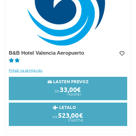
B&B Hotel Valencia Aeropuerto
Dodaj v Moj izbor
Prikaži na zemljevidu
LASTEN PREVOZ
33,00
€
OD
1
NOČITEV
LETALO
523,00
€
OD
3
NOČITVE