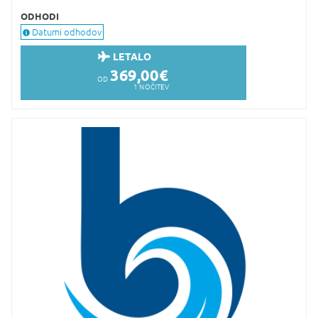
ODHODI
Datumi odhodov
LETALO
369,00
€
OD
1
NOČITEV