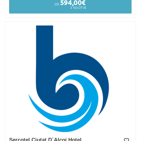
594,00
€
OD
3
NOČITVE
Sercotel Ciutat D´Alcoi Hotel