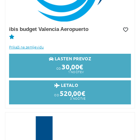
ibis budget Valencia Aeropuerto
Dodaj v Moj izbor
Prikaži na zemljevidu
LASTEN PREVOZ
30,00
€
OD
1
NOČITEV
LETALO
520,00
€
OD
3
NOČITVE