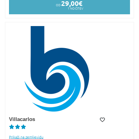
29,00
€
OD
1
NOČITEV
Villacarlos
Dodaj v Moj izbor
Prikaži na zemljevidu