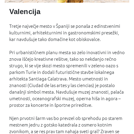
Valencija
Tretje največje mesto v Španiji se ponaša z edinstvenimi
kulturnimi, arhitekturnimi in gastronomskimi presežki,
kar navdušuje tako domačine kot obiskovalce.
Pri urbanističnem planu mesta so zelo inovativni in vedno
znova iščejo kreativne rešitve, tako so nekdanjo rečno
strugo, ki se vije skozi mesto spremenili v zeleno oazo s
parkom Turie in dodali futuristične stavbe lokalnega
arhitekta Santiaga Calatrava. Mesto umetnosti in
znanosti (Ciudad de las artes y las ciencias) je postalo
današnji simbol mesta. Navdušuje muzej znanosti, palača
umetnosti, oceanografski muzej, operna hiša in agora –
prostor za koncerte in športne prireditve.
Njen prvotni šarm vas bo prevzel ob sprehodu po starem
mestnem jedru z gotsko katedrala z osmero kotnim
zvonikom, a se res prav tam nahaja sveti gral? Zraven se