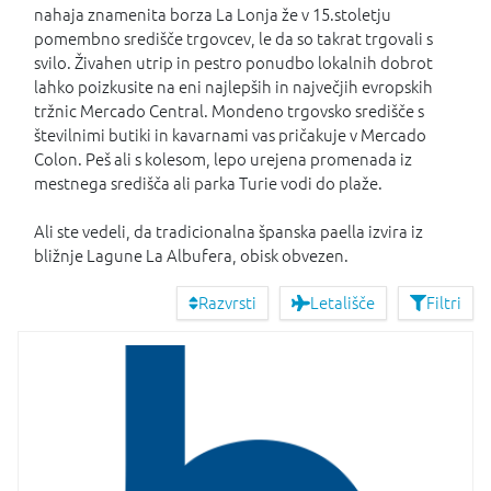
nahaja znamenita borza La Lonja že v 15.stoletju
pomembno središče trgovcev, le da so takrat trgovali s
svilo. Živahen utrip in pestro ponudbo lokalnih dobrot
lahko poizkusite na eni najlepših in največjih evropskih
tržnic Mercado Central. Mondeno trgovsko središče s
številnimi butiki in kavarnami vas pričakuje v Mercado
Colon. Peš ali s kolesom, lepo urejena promenada iz
mestnega središča ali parka Turie vodi do plaže.
Ali ste vedeli, da tradicionalna španska paella izvira iz
bližnje Lagune La Albufera, obisk obvezen.
Razvrsti
Letališče
Filtri