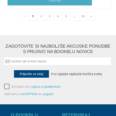
1
NOČITEV
1
2
3
4
5
...
19
You're
page
page
page
page
page
page
page
page
on
page
ZAGOTOVITE SI NAJBOLJŠE AKCIJSKE PONUDBE
S PRIJAVO NA BOOKBLU NOVICE
Prijavite se zdaj
In si oglejte najlepše kotičke sveta
Strinjam se z
izjavo o zasebnosti
Zaščiteno z
reCAPTCHA
po
pogojih
.
O BOOKBLU
REZERVIRAJ