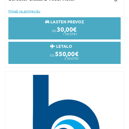
Dodaj v Moj izbor
Prikaži na zemljevidu
LASTEN PREVOZ
30,00
€
OD
1
NOČITEV
LETALO
550,00
€
OD
5
NOČITEV