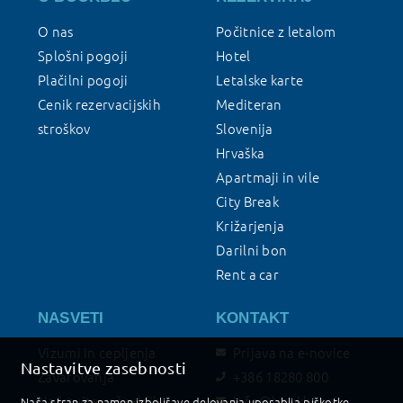
O nas
Počitnice z letalom
Splošni pogoji
Hotel
Plačilni pogoji
Letalske karte
Cenik rezervacijskih
Mediteran
stroškov
Slovenija
Hrvaška
Apartmaji in vile
City Break
Križarjenja
Darilni bon
Rent a car
NASVETI
KONTAKT
Vizumi in cepljenja
Prijava na e-novice
Nastavitve zasebnosti
Zavarovanja
+386 18280 800
Načrtujte vaš oddih
info@bookblu.si
Naša stran za namen izboljšave delovanja uporablja piškotke.