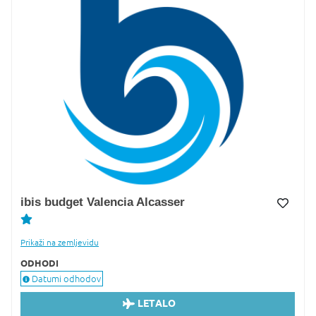
ibis budget Valencia Alcasser
Dodaj v Moj izbor
Prikaži na zemljevidu
ODHODI
Datumi odhodov
LETALO