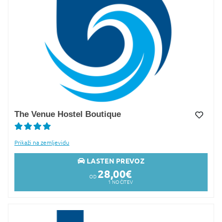
The Venue Hostel Boutique
Dodaj v Moj izbor
Prikaži na zemljevidu
LASTEN PREVOZ
28,00
€
OD
1
NOČITEV