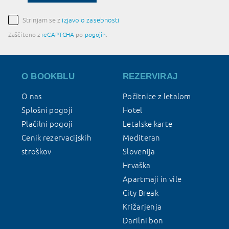
Strinjam se z
izjavo o zasebnosti
Zaščiteno z
reCAPTCHA
po
pogojih
.
O BOOKBLU
REZERVIRAJ
O nas
Počitnice z letalom
Splošni pogoji
Hotel
Plačilni pogoji
Letalske karte
Cenik rezervacijskih
Mediteran
stroškov
Slovenija
Hrvaška
Apartmaji in vile
City Break
Križarjenja
Darilni bon