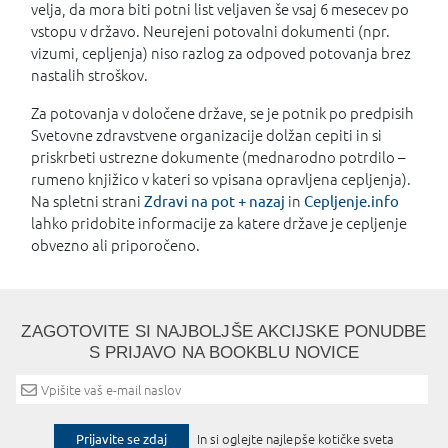
velja, da mora biti potni list veljaven še vsaj 6 mesecev po
vstopu v državo. Neurejeni potovalni dokumenti (npr.
vizumi, cepljenja) niso razlog za odpoved potovanja brez
nastalih stroškov.
Za potovanja v določene države, se je potnik po predpisih
Svetovne zdravstvene organizacije dolžan cepiti in si
priskrbeti ustrezne dokumente (mednarodno potrdilo –
rumeno knjižico v kateri so vpisana opravljena cepljenja).
Na spletni strani
Zdravi na pot + nazaj
in
Cepljenje.info
lahko pridobite informacije za katere države je cepljenje
obvezno ali priporočeno.
ZAGOTOVITE SI NAJBOLJŠE AKCIJSKE PONUDBE
S PRIJAVO NA BOOKBLU NOVICE
Prijavite se zdaj
In si oglejte najlepše kotičke sveta