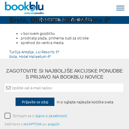
Brela, Bluesun Hotel Marina 4*
MEDITERAN
HRVAŠKA
v borovem gozdičku
prodnata plaža, primerna tudi za otroke
sprehod do centra mesta
Post
Turčija Antalija, Liu Resorts 5*
Izola, Hotel Haliaetum 4*
navigation
ZAGOTOVITE SI NAJBOLJŠE AKCIJSKE PONUDBE
S PRIJAVO NA BOOKBLU NOVICE
Prijavite se zdaj
In si oglejte najlepše kotičke sveta
Strinjam se z
izjavo o zasebnosti
Zaščiteno z
reCAPTCHA
po
pogojih
.