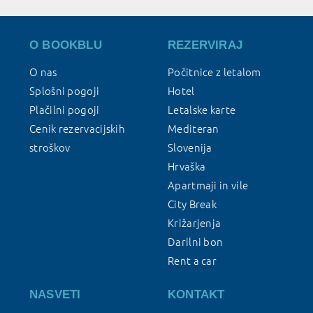
O BOOKBLU
REZERVIRAJ
O nas
Počitnice z letalom
Splošni pogoji
Hotel
Plačilni pogoji
Letalske karte
Cenik rezervacijskih
Mediteran
stroškov
Slovenija
Hrvaška
Apartmaji in vile
City Break
Križarjenja
Darilni bon
Rent a car
NASVETI
KONTAKT