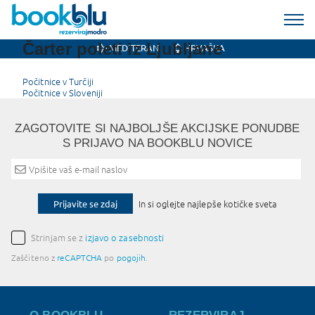
Čarter poleti iz Ljubljane
MEDITERAN
HRVAŠKA
Post
Počitnice v Turčiji
Počitnice v Sloveniji
navigation
ZAGOTOVITE SI NAJBOLJŠE AKCIJSKE PONUDBE
S PRIJAVO NA BOOKBLU NOVICE
Prijavite se zdaj
In si oglejte najlepše kotičke sveta
Strinjam se z
izjavo o zasebnosti
Zaščiteno z
reCAPTCHA
po
pogojih
.