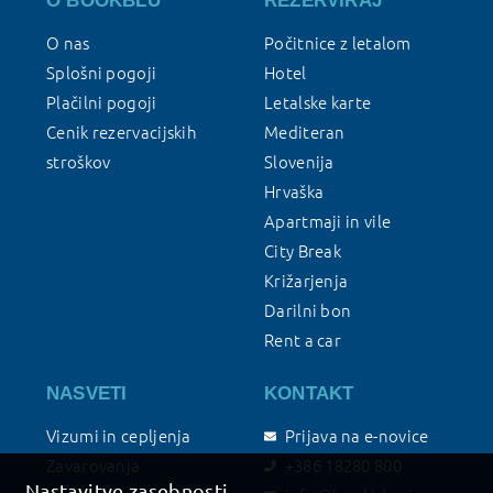
O BOOKBLU
REZERVIRAJ
O nas
Počitnice z letalom
Splošni pogoji
Hotel
Plačilni pogoji
Letalske karte
Cenik rezervacijskih
Mediteran
stroškov
Slovenija
Hrvaška
Apartmaji in vile
City Break
Križarjenja
Darilni bon
Rent a car
NASVETI
KONTAKT
Vizumi in cepljenja
Prijava na e-novice
Zavarovanja
+386 18280 800
Nastavitve zasebnosti