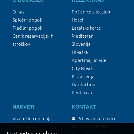
O BOOKBLU
REZERVIRAJ
O nas
Počitnice z letalom
Splošni pogoji
Hotel
Plačilni pogoji
Letalske karte
Cenik rezervacijskih
Mediteran
stroškov
Slovenija
Hrvaška
Apartmaji in vile
City Break
Križarjenja
Darilni bon
Rent a car
NASVETI
KONTAKT
Vizumi in cepljenja
Prijava na e-novice
Zavarovanja
+386 18280 800
Nastavitve zasebnosti