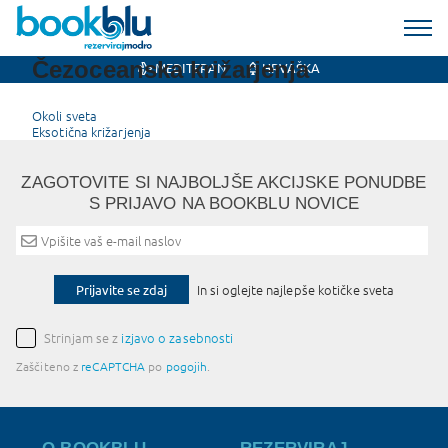
Čezoceanska križarjenja
MEDITERAN
HRVAŠKA
Post
Okoli sveta
Eksotična križarjenja
navigation
ZAGOTOVITE SI NAJBOLJŠE AKCIJSKE PONUDBE
S PRIJAVO NA BOOKBLU NOVICE
Prijavite se zdaj
In si oglejte najlepše kotičke sveta
Strinjam se z
izjavo o zasebnosti
Zaščiteno z
reCAPTCHA
po
pogojih
.