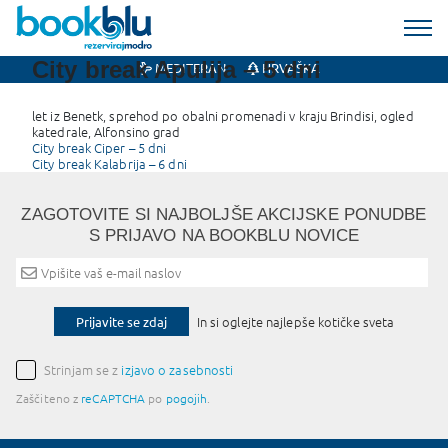
City break Apulija – 5 dni
MEDITERAN
HRVAŠKA
let iz Benetk, sprehod po obalni promenadi v kraju Brindisi, ogled
katedrale, Alfonsino grad
Post
City break Ciper – 5 dni
City break Kalabrija – 6 dni
navigation
ZAGOTOVITE SI NAJBOLJŠE AKCIJSKE PONUDBE
S PRIJAVO NA BOOKBLU NOVICE
Prijavite se zdaj
In si oglejte najlepše kotičke sveta
Strinjam se z
izjavo o zasebnosti
Zaščiteno z
reCAPTCHA
po
pogojih
.