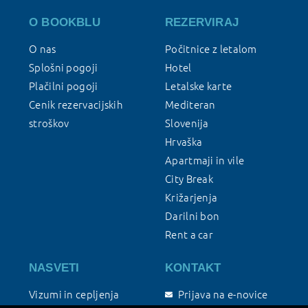
O BOOKBLU
REZERVIRAJ
O nas
Počitnice z letalom
Splošni pogoji
Hotel
Plačilni pogoji
Letalske karte
Cenik rezervacijskih
Mediteran
stroškov
Slovenija
Hrvaška
Apartmaji in vile
City Break
Križarjenja
Darilni bon
Rent a car
NASVETI
KONTAKT
Vizumi in cepljenja
Prijava na e-novice