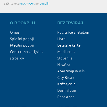
Zaščiteno z
reCAPTCHA
po
pogojih
.
O BOOKBLU
REZERVIRAJ
O nas
Počitnice z letalom
Splošni pogoji
Hotel
Plačilni pogoji
Letalske karte
Cenik rezervacijskih
Mediteran
stroškov
Slovenija
Hrvaška
Apartmaji in vile
City Break
Križarjenja
Darilni bon
Rent a car