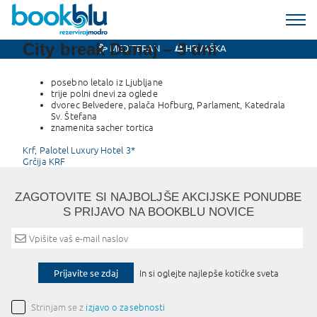
City break Dunaj – 3 dni
MEDITERAN
HRVAŠKA
posebno letalo iz Ljubljane
trije polni dnevi za oglede
dvorec Belvedere, palača Hofburg, Parlament, Katedrala
Sv. Štefana
znamenita sacher tortica
Post
Krf, Palotel Luxury Hotel 3*
Grčija KRF
navigation
ZAGOTOVITE SI NAJBOLJŠE AKCIJSKE PONUDBE
S PRIJAVO NA BOOKBLU NOVICE
Prijavite se zdaj
In si oglejte najlepše kotičke sveta
Strinjam se z
izjavo o zasebnosti