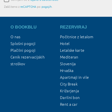
Zaščiteno z
reCAPTCHA
po
pogojih
.
O BOOKBLU
REZERVIRAJ
O nas
Počitnice z letalom
Splošni pogoji
Hotel
Plačilni pogoji
Letalske karte
Cenik rezervacijskih
Mediteran
stroškov
Slovenija
Hrvaška
Apartmaji in vile
City Break
Križarjenja
Darilni bon
Rent a car