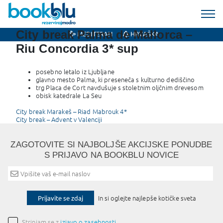
City break Palma de Mallorca –
MEDITERAN
HRVAŠKA
Riu Concordia 3* sup
posebno letalo iz Ljubljane
glavno mesto Palma, ki preseneča s kulturno dediščino
trg Placa de Cort navdušuje s stoletnim oljčnim drevesom
obisk katedrale La Seu
Post
City break Marakeš – Riad Mabrouk 4*
City break – Advent v Valenciji
navigation
ZAGOTOVITE SI NAJBOLJŠE AKCIJSKE PONUDBE
S PRIJAVO NA BOOKBLU NOVICE
Prijavite se zdaj
In si oglejte najlepše kotičke sveta
Strinjam se z
izjavo o zasebnosti