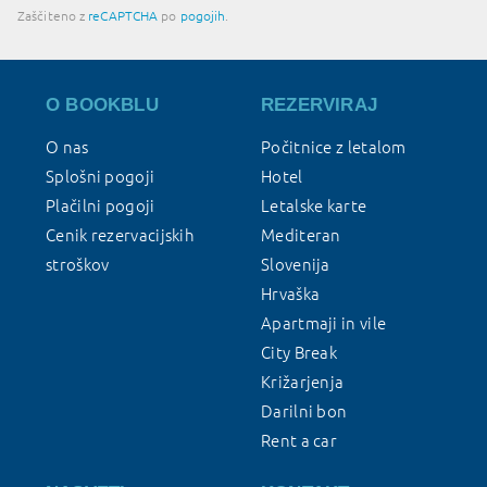
Zaščiteno z
reCAPTCHA
po
pogojih
.
O BOOKBLU
REZERVIRAJ
O nas
Počitnice z letalom
Splošni pogoji
Hotel
Plačilni pogoji
Letalske karte
Cenik rezervacijskih
Mediteran
stroškov
Slovenija
Hrvaška
Apartmaji in vile
City Break
Križarjenja
Darilni bon
Rent a car