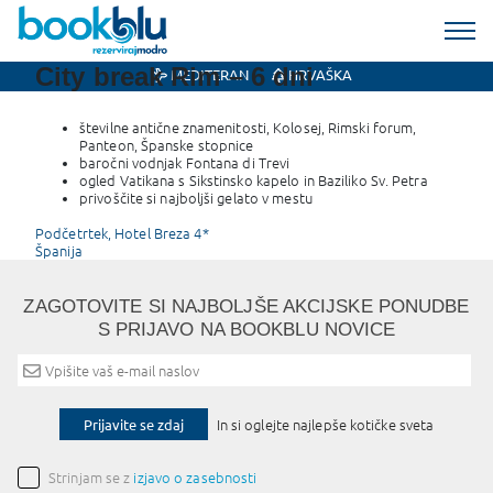
City break Rim – 6 dni
MEDITERAN
HRVAŠKA
številne antične znamenitosti, Kolosej, Rimski forum,
Panteon, Španske stopnice
baročni vodnjak Fontana di Trevi
ogled Vatikana s Sikstinsko kapelo in Baziliko Sv. Petra
privoščite si najboljši gelato v mestu
Post
Podčetrtek, Hotel Breza 4*
Španija
navigation
ZAGOTOVITE SI NAJBOLJŠE AKCIJSKE PONUDBE
S PRIJAVO NA BOOKBLU NOVICE
Prijavite se zdaj
In si oglejte najlepše kotičke sveta
Strinjam se z
izjavo o zasebnosti