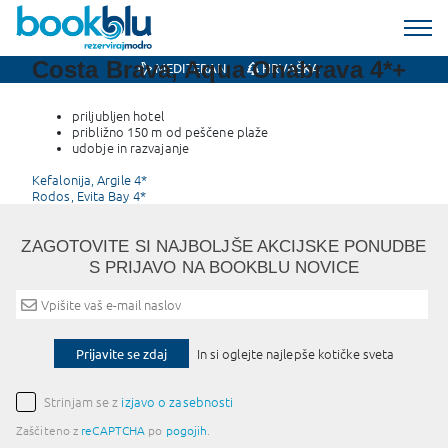
Costa Brava, Aqua Onabrava 4*+
MEDITERAN
HRVAŠKA
priljubljen hotel
približno 150 m od peščene plaže
udobje in razvajanje
Post
Kefalonija, Argile 4*
Rodos, Evita Bay 4*
navigation
ZAGOTOVITE SI NAJBOLJŠE AKCIJSKE PONUDBE
S PRIJAVO NA BOOKBLU NOVICE
Prijavite se zdaj
In si oglejte najlepše kotičke sveta
Strinjam se z
izjavo o zasebnosti
Zaščiteno z
reCAPTCHA
po
pogojih
.