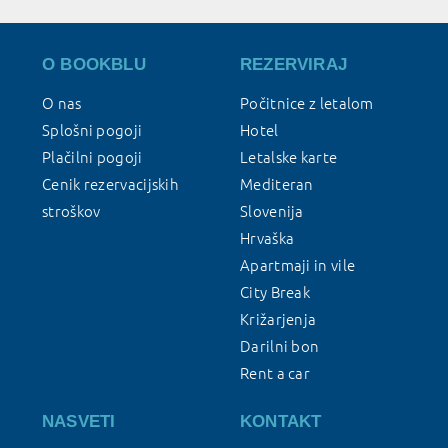
O BOOKBLU
REZERVIRAJ
O nas
Počitnice z letalom
Splošni pogoji
Hotel
Plačilni pogoji
Letalske karte
Cenik rezervacijskih
Mediteran
stroškov
Slovenija
Hrvaška
Apartmaji in vile
City Break
Križarjenja
Darilni bon
Rent a car
NASVETI
KONTAKT