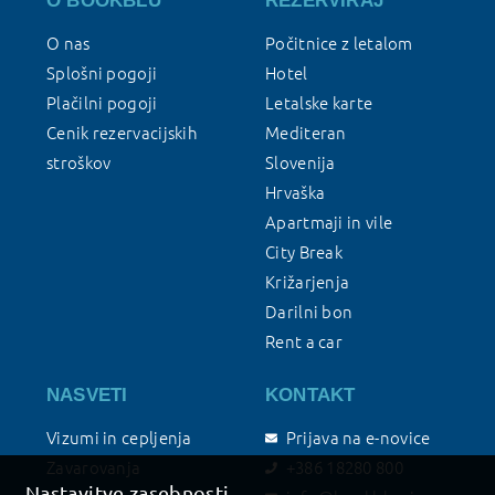
O BOOKBLU
REZERVIRAJ
O nas
Počitnice z letalom
Splošni pogoji
Hotel
Plačilni pogoji
Letalske karte
Cenik rezervacijskih
Mediteran
stroškov
Slovenija
Hrvaška
Apartmaji in vile
City Break
Križarjenja
Darilni bon
Rent a car
NASVETI
KONTAKT
Vizumi in cepljenja
Prijava na e-novice
Zavarovanja
+386 18280 800
Nastavitve zasebnosti