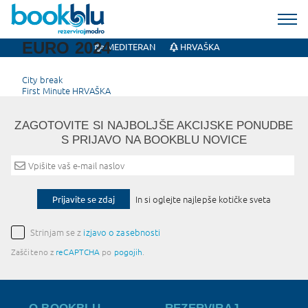
EURO 2024
MEDITERAN
HRVAŠKA
Post
City break
First Minute HRVAŠKA
navigation
ZAGOTOVITE SI NAJBOLJŠE AKCIJSKE PONUDBE
S PRIJAVO NA BOOKBLU NOVICE
Prijavite se zdaj
In si oglejte najlepše kotičke sveta
Strinjam se z
izjavo o zasebnosti
Zaščiteno z
reCAPTCHA
po
pogojih
.