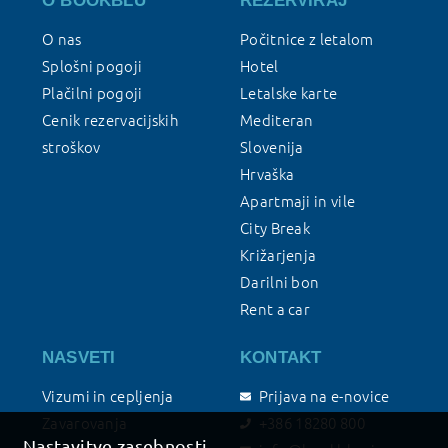
O BOOKBLU
REZERVIRAJ
O nas
Počitnice z letalom
Splošni pogoji
Hotel
Plačilni pogoji
Letalske karte
Cenik rezervacijskih
Mediteran
stroškov
Slovenija
Hrvaška
Apartmaji in vile
City Break
Križarjenja
Darilni bon
Rent a car
NASVETI
KONTAKT
Vizumi in cepljenja
Prijava na e-novice
Zavarovanja
+386 18280 800
Nastavitve zasebnosti