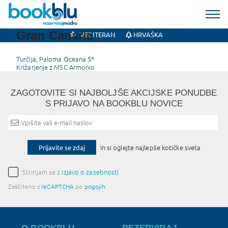
Gran Canaria
MEDITERAN
HRVAŠKA
Post
Turčija, Paloma Oceana 5*
Križarjenje z MSC Armonio
navigation
ZAGOTOVITE SI NAJBOLJŠE AKCIJSKE PONUDBE
S PRIJAVO NA BOOKBLU NOVICE
Prijavite se zdaj
In si oglejte najlepše kotičke sveta
Strinjam se z
izjavo o zasebnosti
Zaščiteno z
reCAPTCHA
po
pogojih
.