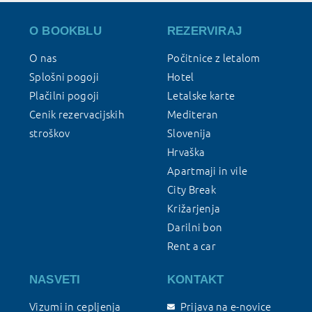
O BOOKBLU
REZERVIRAJ
O nas
Počitnice z letalom
Splošni pogoji
Hotel
Plačilni pogoji
Letalske karte
Cenik rezervacijskih
Mediteran
stroškov
Slovenija
Hrvaška
Apartmaji in vile
City Break
Križarjenja
Darilni bon
Rent a car
NASVETI
KONTAKT
Vizumi in cepljenja
Prijava na e-novice