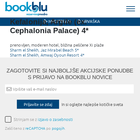
Kefalonija, Argile (ex.
MEDITERAN
HRVAŠKA
Cephalonia Palace) 4*
prenovljen, moderen hotel, bližina peščene Xi plaže
Post
Sharm el Sheikh, Jaz Mirabel Beach 5*
Sharm el Sheikh, Amwaj Oyoun Resort 4*
navigation
ZAGOTOVITE SI NAJBOLJŠE AKCIJSKE PONUDBE
S PRIJAVO NA BOOKBLU NOVICE
Prijavite se zdaj
In si oglejte najlepše kotičke sveta
Strinjam se z
izjavo o zasebnosti
Zaščiteno z
reCAPTCHA
po
pogojih
.