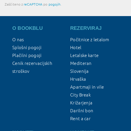
Zaščiteno z
reCAPTCHA
po
pogojih
.
O BOOKBLU
REZERVIRAJ
O nas
Počitnice z letalom
Splošni pogoji
Hotel
Plačilni pogoji
Letalske karte
Cenik rezervacijskih
Mediteran
stroškov
Slovenija
Hrvaška
Apartmaji in vile
City Break
Križarjenja
Darilni bon
Rent a car