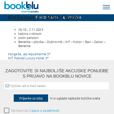
Križarjenje z MSC Opero
MEDITERAN
HRVAŠKA
26.10.- 2.11.2025
kabina z oknom
polni penzion
Benetke – plovba – Dubrovnik – Krf – Kotor – Bari – Zadar –
Benetke
Post
Hurgada, Jaz Aquamarine 5*
Krf, Palotel Luxury Hotel 3*
navigation
ZAGOTOVITE SI NAJBOLJŠE AKCIJSKE PONUDBE
S PRIJAVO NA BOOKBLU NOVICE
Prijavite se zdaj
In si oglejte najlepše kotičke sveta
Strinjam se z
izjavo o zasebnosti