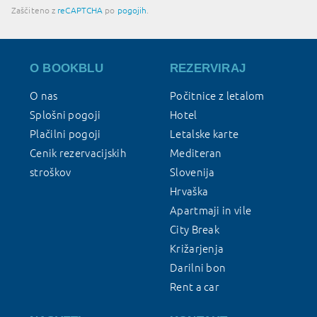
Zaščiteno z
reCAPTCHA
po
pogojih
.
O BOOKBLU
REZERVIRAJ
O nas
Počitnice z letalom
Splošni pogoji
Hotel
Plačilni pogoji
Letalske karte
Cenik rezervacijskih
Mediteran
stroškov
Slovenija
Hrvaška
Apartmaji in vile
City Break
Križarjenja
Darilni bon
Rent a car