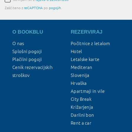
Zaščiteno z
reCAPTCHA
po
pogojih
.
O BOOKBLU
REZERVIRAJ
O nas
Počitnice z letalom
Splošni pogoji
Hotel
Plačilni pogoji
Letalske karte
Cenik rezervacijskih
Mediteran
stroškov
Slovenija
Hrvaška
Apartmaji in vile
City Break
Križarjenja
Darilni bon
Rent a car