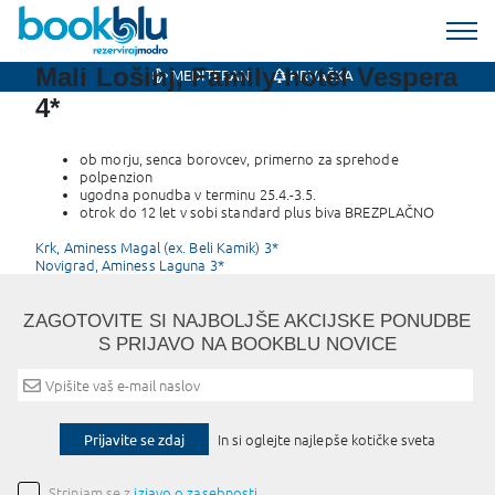
Mali Lošinj, Family hotel Vespera
MEDITERAN
HRVAŠKA
4*
ob morju, senca borovcev, primerno za sprehode
polpenzion
ugodna ponudba v terminu 25.4.-3.5.
otrok do 12 let v sobi standard plus biva BREZPLAČNO
Post
Krk, Aminess Magal (ex. Beli Kamik) 3*
Novigrad, Aminess Laguna 3*
navigation
ZAGOTOVITE SI NAJBOLJŠE AKCIJSKE PONUDBE
S PRIJAVO NA BOOKBLU NOVICE
Prijavite se zdaj
In si oglejte najlepše kotičke sveta
Strinjam se z
izjavo o zasebnosti