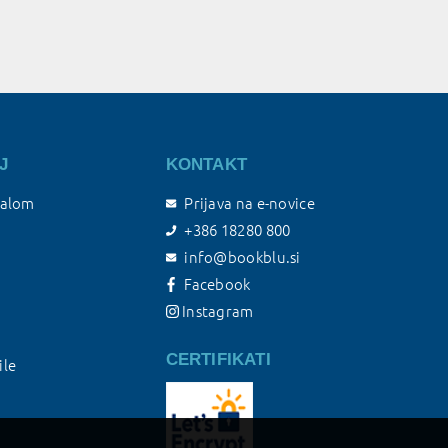
J
KONTAKT
talom
Prijava na e-novice
+386 18280 800
info@bookblu.si
Facebook
Instagram
CERTIFIKATI
ile