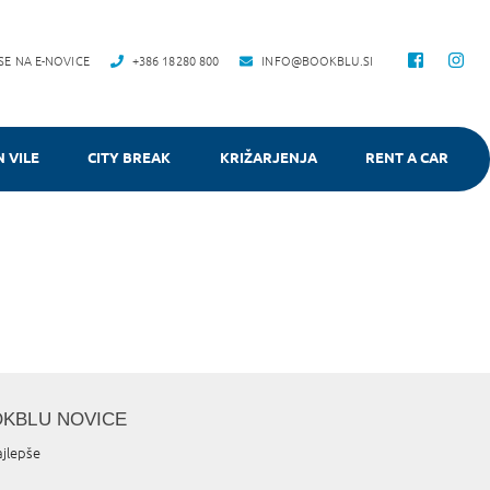
 SE NA E-NOVICE
+386 18280 800
INFO@BOOKBLU.SI
N VILE
CITY BREAK
KRIŽARJENJA
RENT A CAR
OKBLU NOVICE
ajlepše