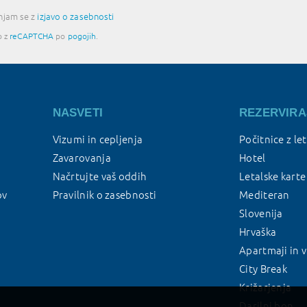
injam se z
izjavo o zasebnosti
o z
reCAPTCHA
po
pogojih
.
NASVETI
REZERVIRA
Vizumi in cepljenja
Počitnice z le
Zavarovanja
Hotel
Načrtujte vaš oddih
Letalske karte
ov
Pravilnik o zasebnosti
Mediteran
Slovenija
Hrvaška
Apartmaji in v
City Break
Križarjenja
Darilni bon