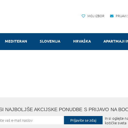
MOJ IZBOR
PRIJAVI
MEDITERAN
SLOVENIJA
HRVAŠKA
APARTMAJI I
SI NAJBOLJŠE AKCIJSKE PONUDBE S PRIJAVO NA BO
In si oglejte n
Prijavite se zdaj
kotičke sveta