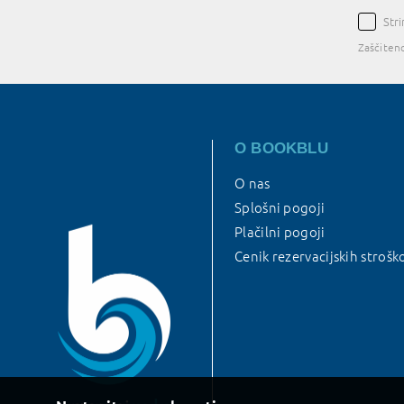
Str
Zaščiten
O BOOKBLU
O nas
Splošni pogoji
Plačilni pogoji
Cenik rezervacijskih strošk