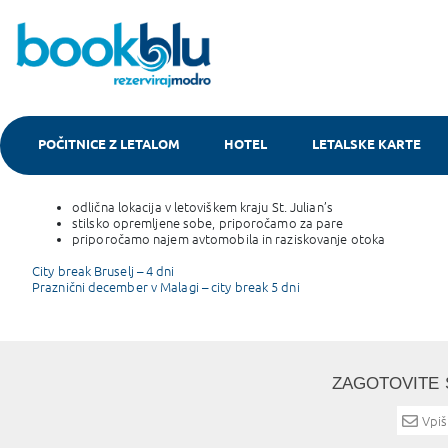
POČITNICE Z LETALOM
HOTEL
LETALSKE KARTE
Malta, Hotel Valentina 3*
odlična lokacija v letoviškem kraju St. Julian’s
stilsko opremljene sobe, priporočamo za pare
priporočamo najem avtomobila in raziskovanje otoka
Post
City break Bruselj – 4 dni
Praznični december v Malagi – city break 5 dni
navigation
ZAGOTOVITE 