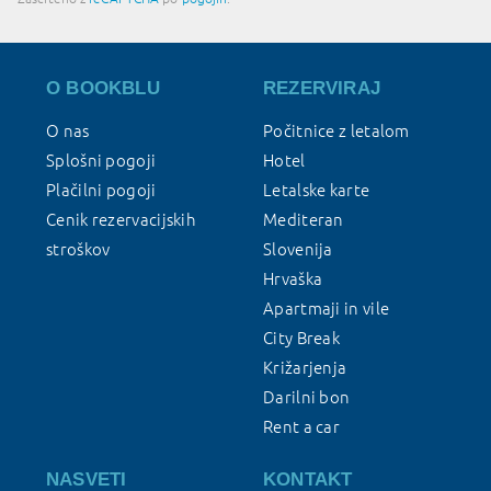
O BOOKBLU
REZERVIRAJ
O nas
Počitnice z letalom
Splošni pogoji
Hotel
Plačilni pogoji
Letalske karte
Cenik rezervacijskih
Mediteran
stroškov
Slovenija
Hrvaška
Apartmaji in vile
City Break
Križarjenja
Darilni bon
Rent a car
NASVETI
KONTAKT