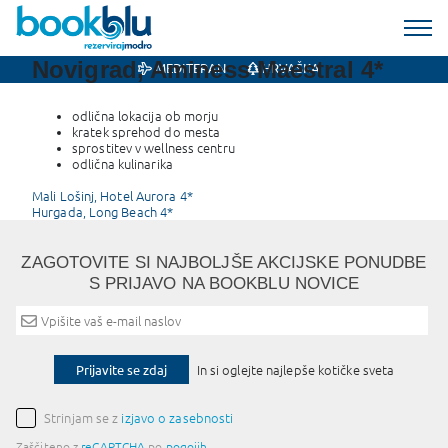
Novigrad, Aminess Maestral 4*
MEDITERAN
HRVAŠKA
odlična lokacija ob morju
kratek sprehod do mesta
sprostitev v wellness centru
odlična kulinarika
Post
Mali Lošinj, Hotel Aurora 4*
Hurgada, Long Beach 4*
navigation
ZAGOTOVITE SI NAJBOLJŠE AKCIJSKE PONUDBE
S PRIJAVO NA BOOKBLU NOVICE
Prijavite se zdaj
In si oglejte najlepše kotičke sveta
Strinjam se z
izjavo o zasebnosti
Zaščiteno z
reCAPTCHA
po
pogojih
.