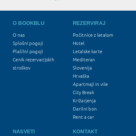
O BOOKBLU
REZERVIRAJ
O nas
Počitnice z letalom
Splošni pogoji
Hotel
Plačilni pogoji
Letalske karte
Cenik rezervacijskih
Mediteran
stroškov
Slovenija
Hrvaška
Apartmaji in vile
City Break
Križarjenja
Darilni bon
Rent a car
NASVETI
KONTAKT