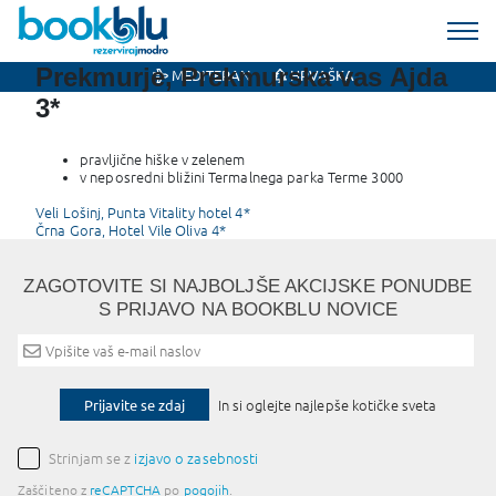
Prekmurje, Prekmurska vas Ajda
MEDITERAN
HRVAŠKA
3*
pravljične hiške v zelenem
v neposredni bližini Termalnega parka Terme 3000
Post
Veli Lošinj, Punta Vitality hotel 4*
Črna Gora, Hotel Vile Oliva 4*
navigation
ZAGOTOVITE SI NAJBOLJŠE AKCIJSKE PONUDBE
S PRIJAVO NA BOOKBLU NOVICE
Prijavite se zdaj
In si oglejte najlepše kotičke sveta
Strinjam se z
izjavo o zasebnosti
Zaščiteno z
reCAPTCHA
po
pogojih
.