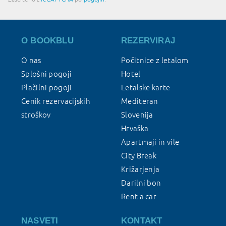
O BOOKBLU
REZERVIRAJ
O nas
Počitnice z letalom
Splošni pogoji
Hotel
Plačilni pogoji
Letalske karte
Cenik rezervacijskih
Mediteran
stroškov
Slovenija
Hrvaška
Apartmaji in vile
City Break
Križarjenja
Darilni bon
Rent a car
NASVETI
KONTAKT