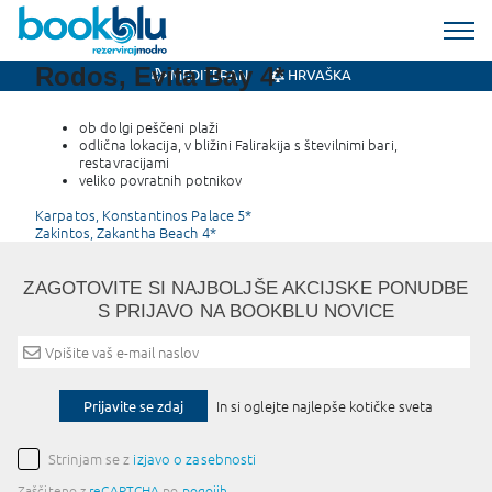
Rodos, Evita Bay 4*
MEDITERAN
HRVAŠKA
ob dolgi peščeni plaži
odlična lokacija, v bližini Falirakija s številnimi bari,
restavracijami
veliko povratnih potnikov
Post
Karpatos, Konstantinos Palace 5*
Zakintos, Zakantha Beach 4*
navigation
ZAGOTOVITE SI NAJBOLJŠE AKCIJSKE PONUDBE
S PRIJAVO NA BOOKBLU NOVICE
Prijavite se zdaj
In si oglejte najlepše kotičke sveta
Strinjam se z
izjavo o zasebnosti
Zaščiteno z
reCAPTCHA
po
pogojih
.