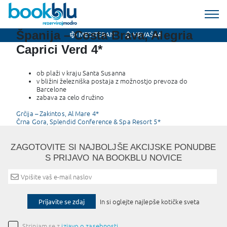
Španija – Costa Brava, Alegria
MEDITERAN
HRVAŠKA
Caprici Verd 4*
ob plaži v kraju Santa Susanna
v bližini železniška postaja z možnostjo prevoza do
Barcelone
zabava za celo družino
Post
Grčija – Zakintos, Al Mare 4*
Črna Gora, Splendid Conference & Spa Resort 5*
navigation
ZAGOTOVITE SI NAJBOLJŠE AKCIJSKE PONUDBE
S PRIJAVO NA BOOKBLU NOVICE
Prijavite se zdaj
In si oglejte najlepše kotičke sveta
Strinjam se z
izjavo o zasebnosti