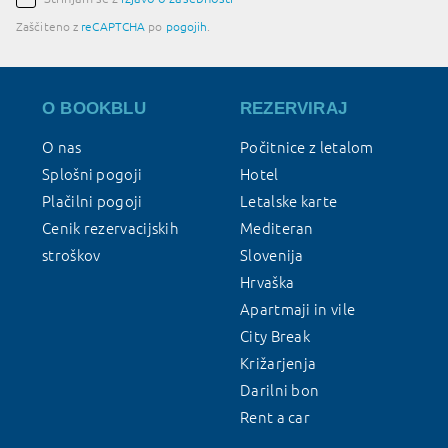
Zaščiteno z
reCAPTCHA
po
pogojih
.
O BOOKBLU
REZERVIRAJ
O nas
Počitnice z letalom
Splošni pogoji
Hotel
Plačilni pogoji
Letalske karte
Cenik rezervacijskih
Mediteran
stroškov
Slovenija
Hrvaška
Apartmaji in vile
City Break
Križarjenja
Darilni bon
Rent a car