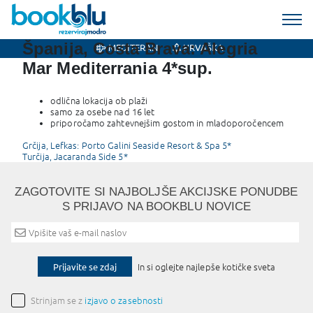
Španija, Costa Brava: Alegria
MEDITERAN
HRVAŠKA
Mar Mediterrania 4*sup.
odlična lokacija ob plaži
samo za osebe nad 16 let
priporočamo zahtevnejšim gostom in mladoporočencem
Post
Grčija, Lefkas: Porto Galini Seaside Resort & Spa 5*
Turčija, Jacaranda Side 5*
navigation
ZAGOTOVITE SI NAJBOLJŠE AKCIJSKE PONUDBE
S PRIJAVO NA BOOKBLU NOVICE
Prijavite se zdaj
In si oglejte najlepše kotičke sveta
Strinjam se z
izjavo o zasebnosti