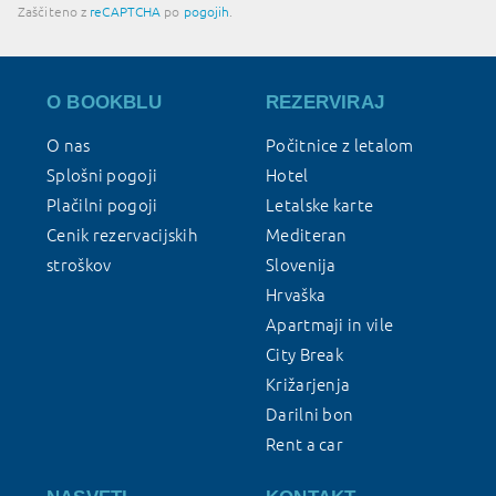
Zaščiteno z
reCAPTCHA
po
pogojih
.
O BOOKBLU
REZERVIRAJ
O nas
Počitnice z letalom
Splošni pogoji
Hotel
Plačilni pogoji
Letalske karte
Cenik rezervacijskih
Mediteran
stroškov
Slovenija
Hrvaška
Apartmaji in vile
City Break
Križarjenja
Darilni bon
Rent a car