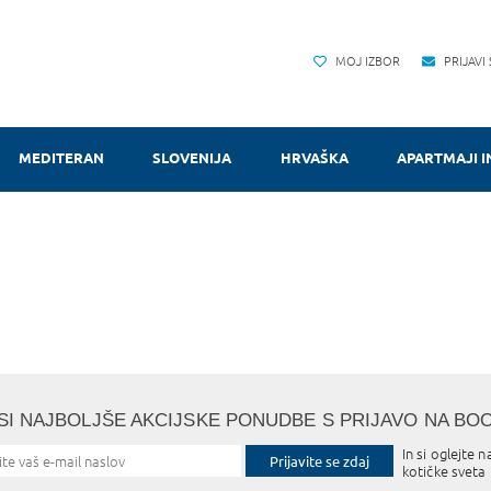
MOJ IZBOR
PRIJAVI
MEDITERAN
SLOVENIJA
HRVAŠKA
APARTMAJI I
SI NAJBOLJŠE AKCIJSKE PONUDBE S PRIJAVO NA BO
In si oglejte n
Prijavite se zdaj
kotičke sveta