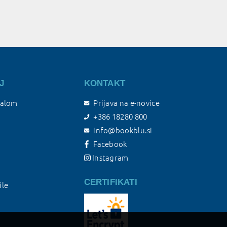
J
KONTAKT
talom
Prijava na e-novice
+386 18280 800
info@bookblu.si
Facebook
Instagram
CERTIFIKATI
ile