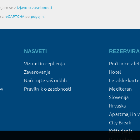
injam se z
izjavo o zasebnosti
o z
reCAPTCHA
po
pogojih
.
NASVETI
REZERVIRA
Vizumi in cepljenja
Počitnice z le
Zavarovanja
Hotel
Načrtujte vaš oddih
Letalske karte
ov
Pravilnik o zasebnosti
Mediteran
Slovenija
Hrvaška
Apartmaji in v
City Break
Križarjenja
Darilni bon