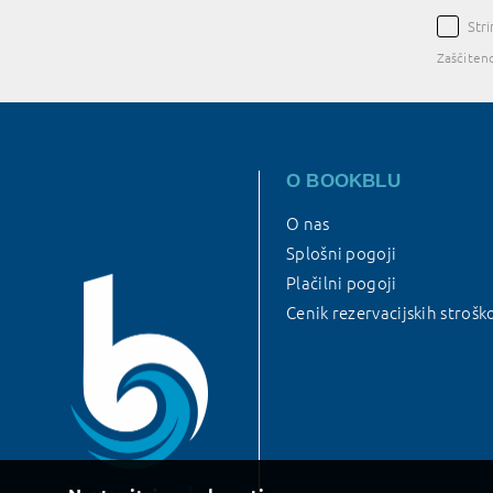
Str
Zaščiten
O BOOKBLU
O nas
Splošni pogoji
Plačilni pogoji
Cenik rezervacijskih strošk