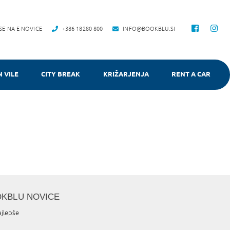
 SE NA E-NOVICE
+386 18280 800
INFO@BOOKBLU.SI
N VILE
CITY BREAK
KRIŽARJENJA
RENT A CAR
OKBLU NOVICE
ajlepše