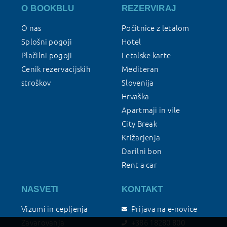
O BOOKBLU
REZERVIRAJ
O nas
Počitnice z letalom
Splošni pogoji
Hotel
Plačilni pogoji
Letalske karte
Cenik rezervacijskih
Mediteran
stroškov
Slovenija
Hrvaška
Apartmaji in vile
City Break
Križarjenja
Darilni bon
Rent a car
NASVETI
KONTAKT
Vizumi in cepljenja
Prijava na e-novice
Zavarovanja
+386 18280 800