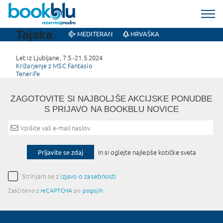
Tajska
MEDITERAN
HRVAŠKA
Let iz Ljubljane, 7.5.-21.5.2024
Post
Križarjenje z MSC Fantasio
Tenerife
navigation
ZAGOTOVITE SI NAJBOLJŠE AKCIJSKE PONUDBE
S PRIJAVO NA BOOKBLU NOVICE
Prijavite se zdaj
In si oglejte najlepše kotičke sveta
Strinjam se z
izjavo o zasebnosti
Zaščiteno z
reCAPTCHA
po
pogojih
.