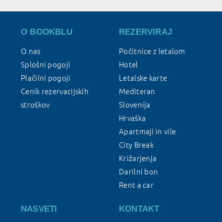
O BOOKBLU
REZERVIRAJ
O nas
Počitnice z letalom
Splošni pogoji
Hotel
Plačilni pogoji
Letalske karte
Cenik rezervacijskih
Mediteran
stroškov
Slovenija
Hrvaška
Apartmaji in vile
City Break
Križarjenja
Darilni bon
Rent a car
NASVETI
KONTAKT