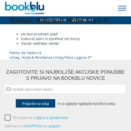
Tučepi, Bluesun Hotel Alga 4*
MEDITERAN
HRVAŠKA
ob lepi prodnati plaži
čudoviti zalivi in sprehod ob morju
manjši wellness center
Post
Palma de Mallorca
Umag, Hotel & Residence Umag Plava Laguna 4*
navigation
ZAGOTOVITE SI NAJBOLJŠE AKCIJSKE PONUDBE
S PRIJAVO NA BOOKBLU NOVICE
Prijavite se zdaj
In si oglejte najlepše kotičke sveta
Strinjam se z
izjavo o zasebnosti
Zaščiteno z
reCAPTCHA
po
pogojih
.