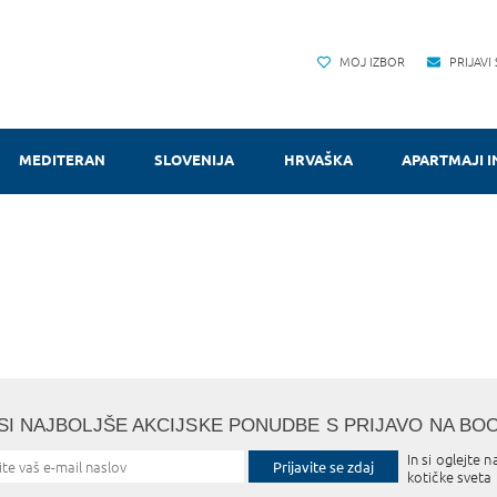
MOJ IZBOR
PRIJAVI
MEDITERAN
SLOVENIJA
HRVAŠKA
APARTMAJI I
SI NAJBOLJŠE AKCIJSKE PONUDBE S PRIJAVO NA BO
In si oglejte n
Prijavite se zdaj
kotičke sveta