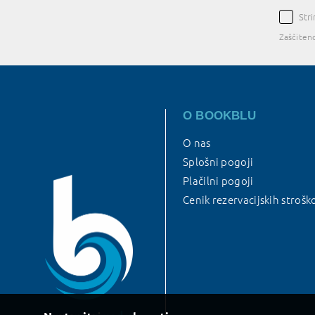
Str
Zaščiten
O BOOKBLU
O nas
Splošni pogoji
Plačilni pogoji
Cenik rezervacijskih strošk