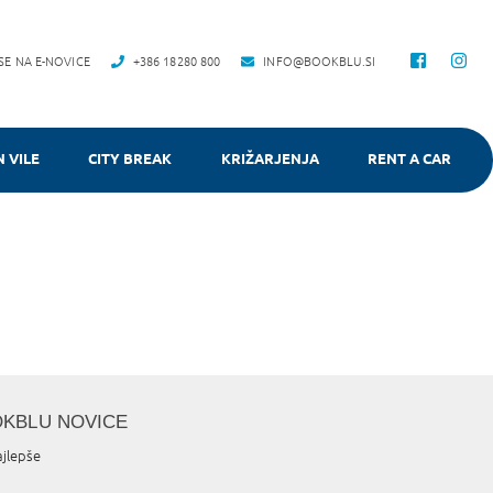
 SE NA E-NOVICE
+386 18280 800
INFO@BOOKBLU.SI
N VILE
CITY BREAK
KRIŽARJENJA
RENT A CAR
OKBLU NOVICE
ajlepše