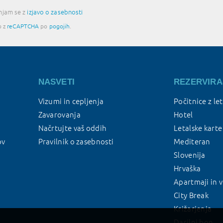
injam se z
izjavo o zasebnosti
o z
reCAPTCHA
po
pogojih
.
NASVETI
REZERVIRA
Vizumi in cepljenja
Počitnice z le
Zavarovanja
Hotel
Načrtujte vaš oddih
Letalske karte
ov
Pravilnik o zasebnosti
Mediteran
Slovenija
Hrvaška
Apartmaji in v
City Break
Križarjenja
Darilni bon