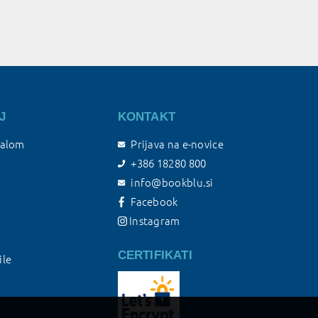
J
KONTAKT
talom
Prijava na e-novice
+386 18280 800
info@bookblu.si
Facebook
Instagram
CERTIFIKATI
ile