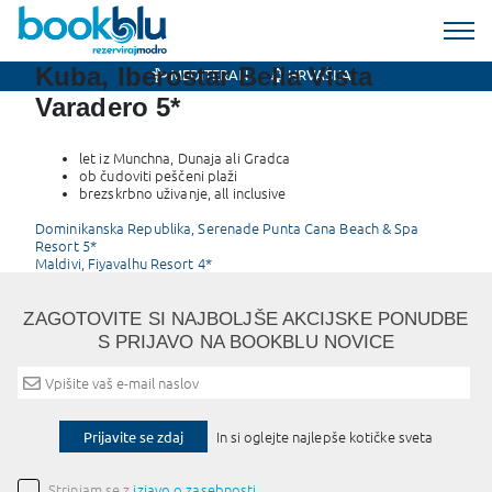
Kuba, Iberostar Bella Vista
MEDITERAN
HRVAŠKA
Varadero 5*
let iz Munchna, Dunaja ali Gradca
ob čudoviti peščeni plaži
brezskrbno uživanje, all inclusive
Post
Dominikanska Republika, Serenade Punta Cana Beach & Spa
Resort 5*
navigation
Maldivi, Fiyavalhu Resort 4*
ZAGOTOVITE SI NAJBOLJŠE AKCIJSKE PONUDBE
S PRIJAVO NA BOOKBLU NOVICE
Prijavite se zdaj
In si oglejte najlepše kotičke sveta
Strinjam se z
izjavo o zasebnosti