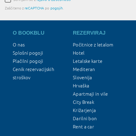
Zaščiteno z
reCAPTCHA
po
pogojih
.
O BOOKBLU
REZERVIRAJ
O nas
Počitnice z letalom
Splošni pogoji
Hotel
Plačilni pogoji
Letalske karte
Cenik rezervacijskih
Mediteran
stroškov
Slovenija
Hrvaška
Apartmaji in vile
City Break
Križarjenja
Darilni bon
Rent a car