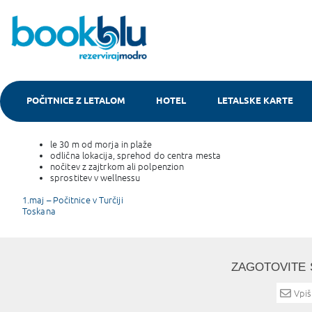
POČITNICE Z LETALOM
HOTEL
LETALSKE KARTE
Vodice, Hotel Olympia 4*
le 30 m od morja in plaže
odlična lokacija, sprehod do centra mesta
nočitev z zajtrkom ali polpenzion
sprostitev v wellnessu
Post
1.maj – Počitnice v Turčiji
Toskana
navigation
ZAGOTOVITE 