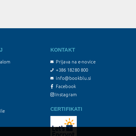
J
KONTAKT
talom
Prijava na e-novice
+386 18280 800
info@bookblu.si
Facebook
Instagram
CERTIFIKATI
ile