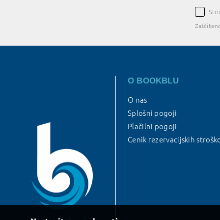
Str
Zaščiten
O BOOKBLU
O nas
Splošni pogoji
Plačilni pogoji
Cenik rezervacijskih strošk