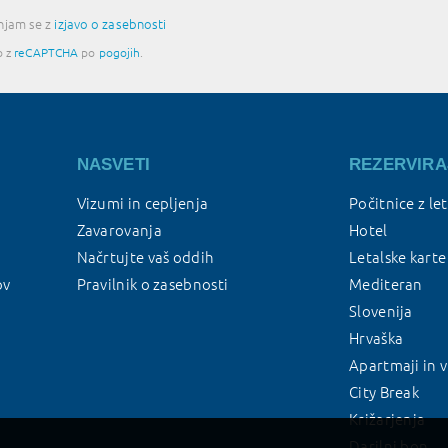
injam se z
izjavo o zasebnosti
o z
reCAPTCHA
po
pogojih
.
NASVETI
REZERVIRA
Vizumi in cepljenja
Počitnice z le
Zavarovanja
Hotel
Načrtujte vaš oddih
Letalske karte
ov
Pravilnik o zasebnosti
Mediteran
Slovenija
Hrvaška
Apartmaji in v
City Break
Križarjenja
Darilni bon