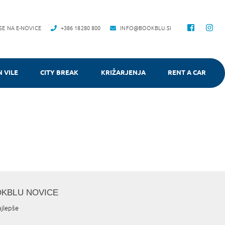
 SE NA E-NOVICE
+386 18280 800
INFO@BOOKBLU.SI
N VILE
CITY BREAK
KRIŽARJENJA
RENT A CAR
OKBLU NOVICE
ajlepše