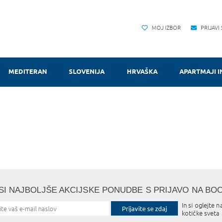
MOJ IZBOR
PRIJAVI
MEDITERAN
SLOVENIJA
HRVAŠKA
APARTMAJI I
SI NAJBOLJŠE AKCIJSKE PONUDBE S PRIJAVO NA BO
In si oglejte n
Prijavite se zdaj
kotičke sveta