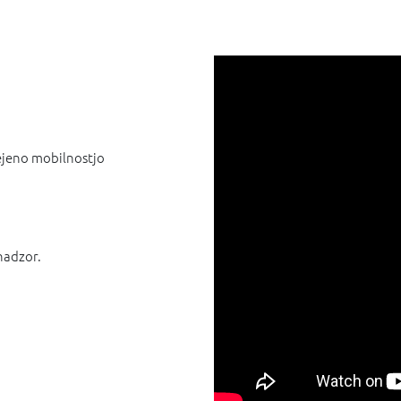
omejeno mobilnostjo
nadzor.