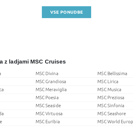
VSE PONUDBE
ja z ladjami MSC Cruises
a
MSC Divina
MSC Bellissima
a
MSC Grandiosa
MSC Lirica
ca
MSC Meraviglia
MSC Musica
MSC Poesia
MSC Preziosa
w
MSC Seaside
MSC Sinfonia
da
MSC Virtuosa
MSC Seashore
e
MSC Euribia
MSC World Euro