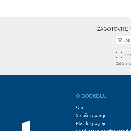
ZAGOTOVITE 
Str
Zaščiten
O BOOKBLU
O nas
Splošni pogoji
Plačilni pogoji