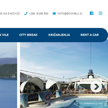
 SE NA E-NOVICE
+386 18280 800
INFO@BOOKBLU.SI
N VILE
CITY BREAK
KRIŽARJENJA
RENT A CAR