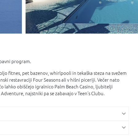
abavni program.
jo fitnes, pet bazenov, whirlpooli in tekaška steza na svežem
ki restavraciji Four Seasons ali v hišni piceriji. Večer nato
o lahko obiščejo igralnico Palm Beach Casino, ljubitelji
Adventure, najstniki pa se zabavajo v Teen’s Clubu.