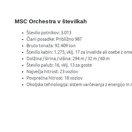
MSC Orchestra v številkah
Število potnikov: 3.013
Člani posadke: Približno 987
Bruto tonaža: 92.409 ton
Število kabin: 1.275, vklj. 17 za invalide ali osebe z 
Dolžina / širina / višina: 294 m / 32 m / 60 m
Število palub: 16, vklj. 13 za goste
Največja hitrost: 23 vozlov
Povprečna hitrost: 18 vozlov
Okoljska tehnologija: sistem varčevanja z energijo in 