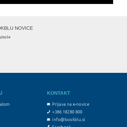
OKBLU NOVICE
ajlepše
J
KONTAKT
talom
Prijava na e-novice
+386 18280 800
info@bookblu.si