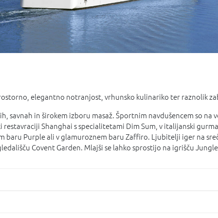
prostorno, elegantno notranjost, vrhunsko kulinariko ter raznolik z
ih, savnah in širokem izboru masaž. Športnim navdušencem so na vol
 restavraciji Shanghai s specialitetami Dim Sum, v italijanski gurmans
baru Purple ali v glamuroznem baru Zaffiro. Ljubitelji iger na sreč
dališču Covent Garden. Mlajši se lahko sprostijo na igrišču Jungle 