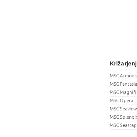
Križarjen
MSC Armoni
MSC Fantasi
MSC Magnifi
MSC Opera
MSC Seavie
MSC Splendi
MSC Seascap