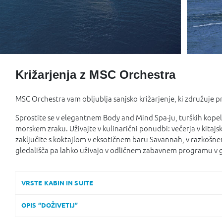
Križarjenja z MSC Orchestra
MSC Orchestra vam obljublja sanjsko križarjenje, ki združuje 
Sprostite se v elegantnem Body and Mind Spa-ju, turških kopel
morskem zraku. Uživajte v kulinarični ponudbi: večerja v kitajski
zaključite s koktajlom v eksotičnem baru Savannah, v razkošnem 
gledališča pa lahko uživajo v odličnem zabavnem programu v gle
VRSTE KABIN IN SUITE
OPIS “DOŽIVETIJ”