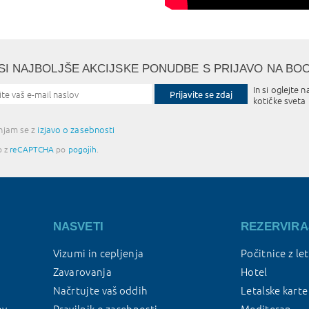
SI NAJBOLJŠE AKCIJSKE PONUDBE S PRIJAVO NA BO
In si oglejte n
Prijavite se zdaj
kotičke sveta
injam se z
izjavo o zasebnosti
o z
reCAPTCHA
po
pogojih
.
NASVETI
REZERVIRA
Vizumi in cepljenja
Počitnice z le
Zavarovanja
Hotel
Načrtujte vaš oddih
Letalske karte