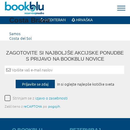
Costa Brava
MEDITERAN
HRVAŠKA
Post
Samos
Costa del Sol
navigation
ZAGOTOVITE SI NAJBOLJŠE AKCIJSKE PONUDBE
S PRIJAVO NA BOOKBLU NOVICE
Prijavite se zdaj
In si oglejte najlepše kotičke sveta
Strinjam se z
izjavo o zasebnosti
Zaščiteno z
reCAPTCHA
po
pogojih
.