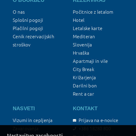
O BOOKBLU
REZERVIRAJ
O nas
Počitnice z letalom
Splošni pogoji
Hotel
Plačilni pogoji
Letalske karte
Cenik rezervacijskih
Mediteran
stroškov
Slovenija
Hrvaška
Apartmaji in vile
City Break
Križarjenja
Darilni bon
Rent a car
NASVETI
KONTAKT
Vizumi in cepljenja
Prijava na e-novice
Zavarovanja
+386 18280 800
Nastavitve zasebnosti