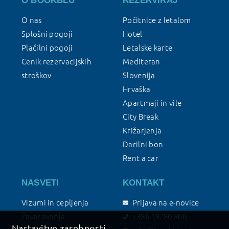
O BOOKBLU
REZERVIRAJ
O nas
Počitnice z letalom
Splošni pogoji
Hotel
Plačilni pogoji
Letalske karte
Cenik rezervacijskih
Mediteran
stroškov
Slovenija
Hrvaška
Apartmaji in vile
City Break
Križarjenja
Darilni bon
Rent a car
NASVETI
KONTAKT
Vizumi in cepljenja
Prijava na e-novice
Zavarovanja
+386 18280 800
Nastavitve zasebnosti