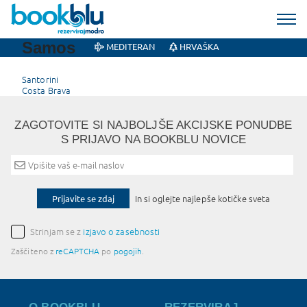
Samos
MEDITERAN
HRVAŠKA
Post
Santorini
Costa Brava
navigation
ZAGOTOVITE SI NAJBOLJŠE AKCIJSKE PONUDBE
S PRIJAVO NA BOOKBLU NOVICE
Prijavite se zdaj
In si oglejte najlepše kotičke sveta
Strinjam se z
izjavo o zasebnosti
Zaščiteno z
reCAPTCHA
po
pogojih
.