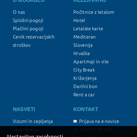
O BOOKBLU
REZERVIRAJ
O nas
Počitnice z letalom
Splošni pogoji
Hotel
Plačilni pogoji
Letalske karte
Cenik rezervacijskih
Mediteran
stroškov
Slovenija
Hrvaška
Apartmaji in vile
City Break
Križarjenja
Darilni bon
Rent a car
NASVETI
KONTAKT
Vizumi in cepljenja
Prijava na e-novice
Zavarovanja
+386 18280 800
Nastavitve zasebnosti