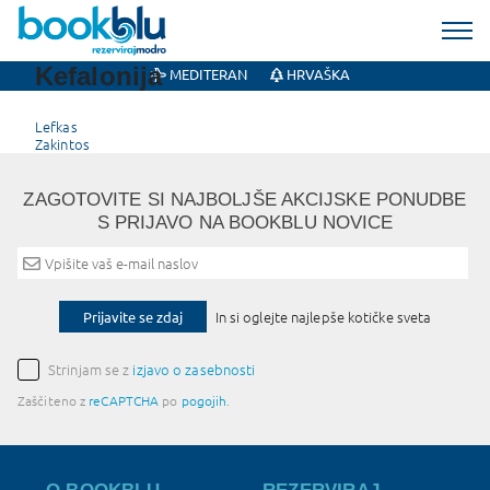
Kefalonija
MEDITERAN
HRVAŠKA
Post
Lefkas
Zakintos
navigation
ZAGOTOVITE SI NAJBOLJŠE AKCIJSKE PONUDBE
S PRIJAVO NA BOOKBLU NOVICE
Prijavite se zdaj
In si oglejte najlepše kotičke sveta
Strinjam se z
izjavo o zasebnosti
Zaščiteno z
reCAPTCHA
po
pogojih
.