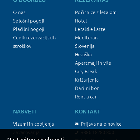
O BOOKBLU
REZERVIRAJ
O nas
Počitnice z letalom
Splošni pogoji
Hotel
Plačilni pogoji
Letalske karte
Cenik rezervacijskih
Mediteran
stroškov
Slovenija
Hrvaška
Apartmaji in vile
City Break
Križarjenja
Darilni bon
Rent a car
NASVETI
KONTAKT
Vizumi in cepljenja
Prijava na e-novice
Zavarovanja
+386 18280 800
Nastavitve zasebnosti