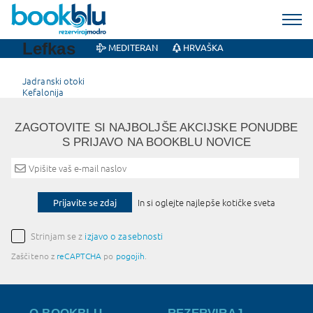
Lefkas
MEDITERAN
HRVAŠKA
Post
Jadranski otoki
Kefalonija
navigation
ZAGOTOVITE SI NAJBOLJŠE AKCIJSKE PONUDBE
S PRIJAVO NA BOOKBLU NOVICE
Prijavite se zdaj
In si oglejte najlepše kotičke sveta
Strinjam se z
izjavo o zasebnosti
Zaščiteno z
reCAPTCHA
po
pogojih
.